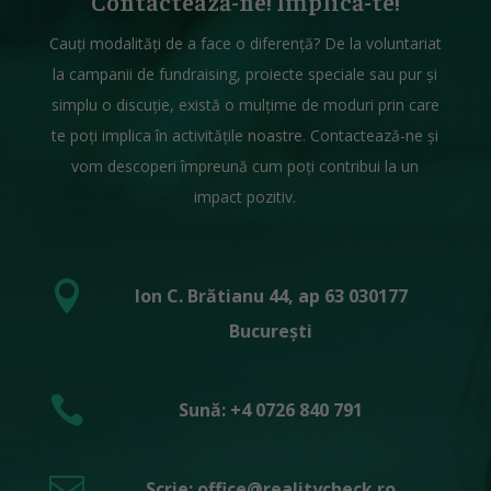
Contactează-ne! Implică-te!
Cauți modalități de a face o diferență? De la voluntariat
la campanii de fundraising, proiecte speciale sau pur și
simplu o discuție, există o mulțime de moduri prin care
te poți implica în activitățile noastre. Contactează-ne și
vom descoperi împreună cum poți contribui la un
impact pozitiv.

Ion C. Brătianu 44, ap 63 030177
București

Sună: +4 0726 840 791

Scrie: office@realitycheck.ro