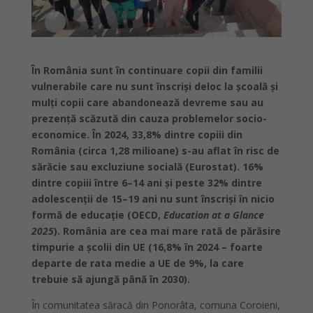
În România sunt în continuare copii din familii
vulnerabile care nu sunt înscriși deloc la școală și
mulți copii care abandonează devreme sau au
prezență scăzută din cauza problemelor socio-
economice. În 2024, 33,8% dintre copiii din
România (circa 1,28 milioane) s-au aflat în risc de
sărăcie sau excluziune socială (Eurostat). 16%
dintre copiii între 6–14 ani și peste 32% dintre
adolescenții de 15–19 ani nu sunt înscriși în nicio
formă de educație (OECD,
Education at a Glance
2025
). România are cea mai mare rată de părăsire
timpurie a școlii din UE (16,8% în 2024 – foarte
departe de rata medie a UE de 9%, la care
trebuie să ajungă până în 2030).
În comunitatea săracă din Ponorâta, comuna Coroieni,