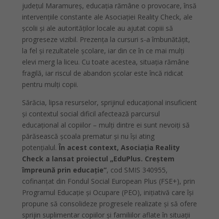
județul Maramureș, educația rămâne o provocare, însă
intervențiile constante ale Asociației Reality Check, ale
școlii și ale autorităților locale au ajutat copiii să
progreseze vizibil. Prezența la cursuri s-a îmbunătățit,
la fel și rezultatele școlare, iar din ce în ce mai mulți
elevi merg la liceu. Cu toate acestea, situația rămâne
fragilă, iar riscul de abandon școlar este încă ridicat
pentru mulți copii.
Sărăcia, lipsa resurselor, sprijinul educațional insuficient
și contextul social dificil afectează parcursul
educațional al copiilor – mulți dintre ei sunt nevoiți să
părăsească școala prematur și nu își ating
potențialul.
În acest context, Asociația Reality
Check a lansat proiectul „EduPlus. Creștem
împreună prin educație”
, cod SMIS 340955,
cofinanțat din Fondul Social European Plus (FSE+), prin
Programul Educație și Ocupare (PEO), inițiativă care își
propune să consolideze progresele realizate și să ofere
sprijin suplimentar copiilor și familiilor aflate în situații