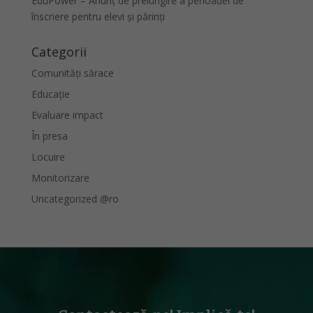
EduPower – Anunț de prelungire a perioadei de
înscriere pentru elevi și părinți
Categorii
Comunități sărace
Educație
Evaluare impact
În presa
Locuire
Monitorizare
Uncategorized @ro