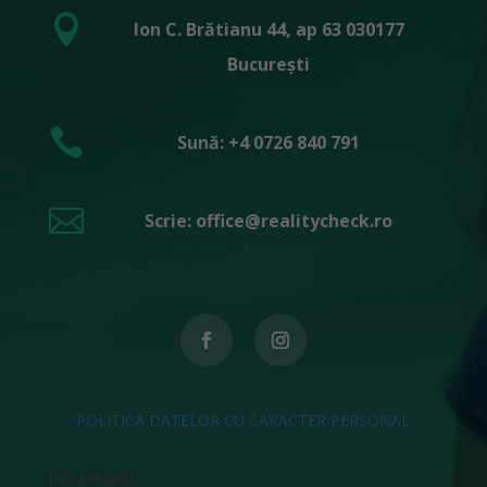

Ion C. Brătianu 44, ap 63 030177
București

Sună: +4 0726 840 791

Scrie: office@realitycheck.ro
POLITICA DATELOR CU CARACTER PERSONAL
ROMANIAN